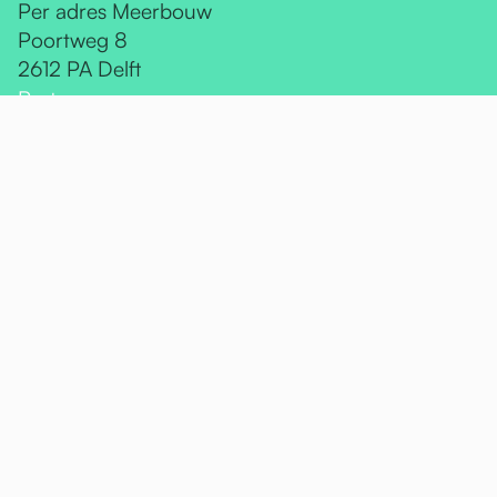
Per adres Meerbouw
Poortweg 8
2612 PA Delft
Partners
Meerbouw
KOERS
RoosRos Architecten
Goodmorrow
Ga naar
Over ons
Projecten
Aanpak
Nieuws
Contact